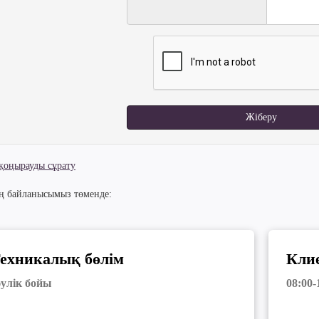
Жіберу
 қоңырауды сұрату
ің байланысымыз төменде:
ехникалық бөлім
Клие
әулік бойы
08:00-