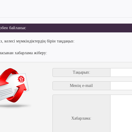
збен байланыс
з, келесі мүмкіндіктердің бірін таңдаңыз:
масынан хабарлама жіберу:
Тақырып:
Менің e-mail
Хабарлама: