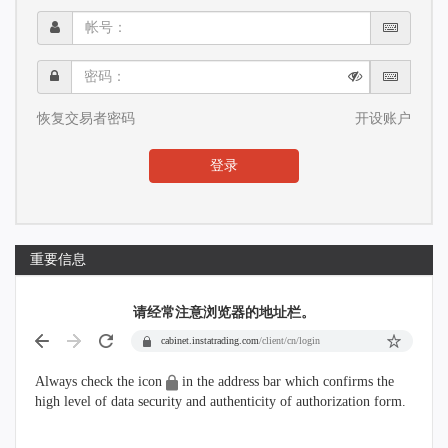
帐
号：
密
码：
恢复交易者密码
开设账户
登录
重要信息
请经常注意浏览器的地址栏。
cabinet.instatrading.com
/client/cn/login
Always check the icon
in the address bar which confirms the
high level of data security and authenticity of authorization form.