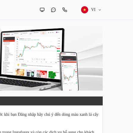
VI
ước khi bạn Đăng nhập hãy chú ý đến dòng màu xanh lá cây
ạn trong Instaforex và còn các dịch vụ bổ sung cho khách