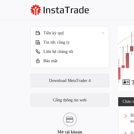
Tiền ký quỹ
Tin tức công ty
Liên hệ chúng tôi
Bảo mật
Download MetaTrader 4
T
Cổng thông tin web
Chào m
Hã
tr
Mở tài khoản
Sa