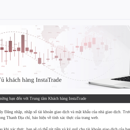
ủ khách hàng InstaTrade
ừng bạn đến với Trung tâm Khách hàng InstaTrade
y Đăng nhập, nhập số tài khoản giao dịch và mật khẩu của nhà giao dịch. Tr
ong Thanh Địa chỉ, báo hiệu về tính xác thực của trang web.
u khi xác thực, bạn sẽ có thể rút tiền và ký quỹ cho tài khoản giao dịch của b