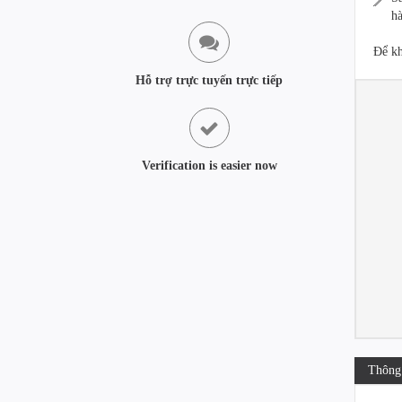
hà
Để kh
Hỗ trợ trực tuyến trực tiếp
Verification is easier now
Thông 