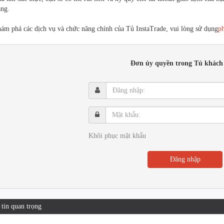
ng.
ám phá các dịch vụ và chức năng chính của Tủ InstaTrade, vui lòng sử dụng
p
Đơn ủy quyền trong Tủ khách
Đăng
nhập:
Mật
khẩu:
Khôi phục mật khẩu
Đăng nhập
tin quan trọng