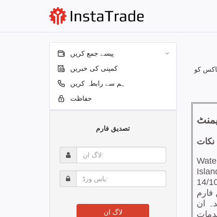
پیسے جمع کریں
کمپنی کی خبریں
اکس کو
ہم سے رابطہ کریں
حفاظت
تصدیق فارم
لاگ
ان:
پاس
ورڈ:
لاگ ان