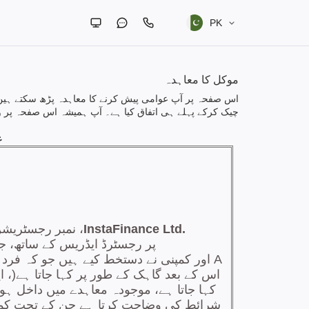
PK
موکل کا معاہدہ
اس صفحہ پر آپ عوامی پیش کرنے کا معاہدہ پڑھ سکتے ہیں 
چیک کرکے پہلے ہی اتفاق کیا ہے۔ آپ ہمیشہ اس صفحہ پر 
ع