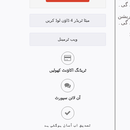
میٹا ٹریڈر 4 ڈاؤن لوڈ کریں
ویب ٹرمینل
ٹریڈنگ اکاؤنٹ کھولیں
آن لائن سپورٹ
تصدیق اب آسان ہوگئی ہے