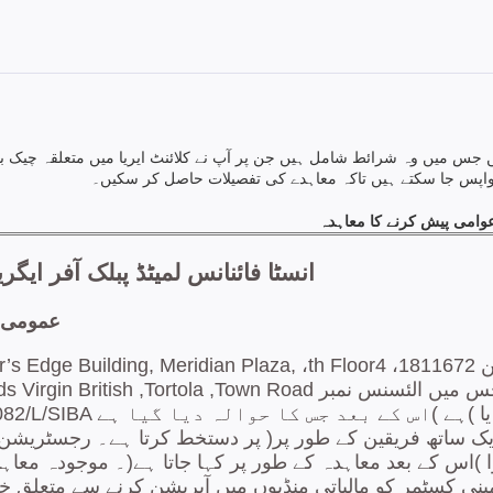
جس میں وہ شرائط شامل ہیں جن پر آپ نے کلائنٹ ایریا میں متعلقہ چیک ب
واپس جا سکتے ہیں تاکہ معاہدے کی تفصیلات حاصل کر سکیں۔
وامی پیش کرنے کا معاہدہ