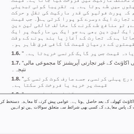
کاؤنٹ کھولنے کے بعد حاصل ہوتا ہے۔ عوامی پیش کرنے کا معاہدہ دستخط کر
پ کے پاس معاہدے کے کسی بھی شرائط سے متعلق سوالات ہیں تو انہیں